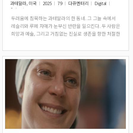
과테말라, 미국
2025
79
다큐멘터리
Digital
Color
두려움에 침묵하는 과테말라의 한 동네. 그 그늘 속에서
레슬리와 루페 자매가 눈부신 반란을 일으킨다. 두 사람은
희망과 예술, 그리고 거침없는 진실로 생존을 향한 처절한
투쟁에 나선다.