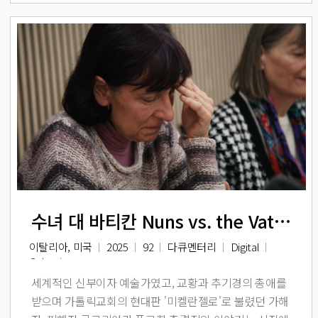
수녀 대 바티칸 Nuns vs. the Vatican
이탈리아, 미국
2025
92
다큐멘터리
Digital
Color
세계적인 신부이자 예술가였고, 교황과 추기경의 총애를
받으며 가톨릭교회의 현대판 '미켈란젤로'로 불렸던 가해