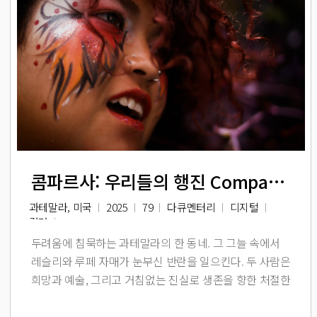
콤파르사: 우리들의 행진 Comparsa
과테말라, 미국
2025
79
다큐멘터리
디지털
컬러
두려움에 침묵하는 과테말라의 한 동네. 그 그늘 속에서
레슬리와 루페 자매가 눈부신 반란을 일으킨다. 두 사람은
희망과 예술, 그리고 거침없는 진실로 생존을 향한 처절한
투쟁에 나선다.